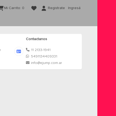
Mi Carrito:
0
Registrate
Ingresá
Contactanos
e
11 2133-1941
5491134409331
info@ejump.com.ar